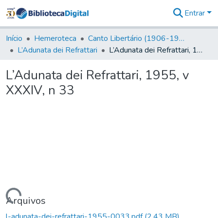
Entrar
Comunidades
&
Início
Hemeroteca
Canto Libertário (1906-1995)
Coleções
L’Adunata dei Refrattari
L’Adunata dei Refrattari, 1955, v XXXIV, n 33
Tudo na
Biblioteca
L’Adunata dei Refrattari, 1955, v
Digital
XXXIV, n 33
Estatísticas
Carregando...
Arquivos
l-adunata-dei-refrattari-1955-0033.pdf
(2,43 MB)