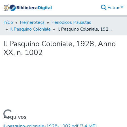
Entrar
Comunidades
&
Início
Hemeroteca
Periódicos Paulistas
Coleções
Il Pasquino Coloniale
Il Pasquino Coloniale, 1928, Anno XX, n. 1002
Tudo na
Biblioteca
Il Pasquino Coloniale, 1928, Anno
Digital
XX, n. 1002
Estatísticas
Carregando...
Arquivos
il-pasquino-coloniale-1928-1002.pdf
(3,4 MB)