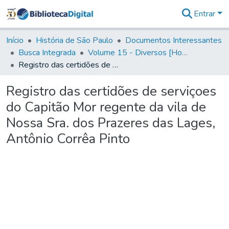
Entrar
Comunidades
&
Início
História de São Paulo
Documentos Interessantes
Coleções
Busca Integrada
Volume 15 - Diversos [Homenagens, termos e elevação de vila]
Tudo na
Registro das certidões de serviçoes do Capitão Mor regente da vila de Nossa Sra. dos Prazeres das Lages, Antônio Corrêa Pinto
Biblioteca
Digital
Registro das certidões de serviçoes
Estatísticas
do Capitão Mor regente da vila de
Nossa Sra. dos Prazeres das Lages,
Antônio Corrêa Pinto