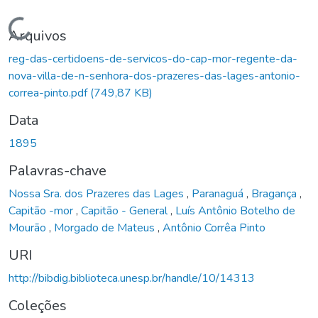
Carregando...
Arquivos
reg-das-certidoens-de-servicos-do-cap-mor-regente-da-
nova-villa-de-n-senhora-dos-prazeres-das-lages-antonio-
correa-pinto.pdf
(749,87 KB)
Data
1895
Palavras-chave
Nossa Sra. dos Prazeres das Lages
,
Paranaguá
,
Bragança
,
Capitão -mor
,
Capitão - General
,
Luís Antônio Botelho de
Mourão
,
Morgado de Mateus
,
Antônio Corrêa Pinto
URI
http://bibdig.biblioteca.unesp.br/handle/10/14313
Coleções