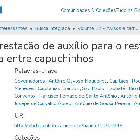
Comunidades & Coleções
Tudo na Bib
nteressantes
Busca Integrada
Volume 18 - Avisos e cartas régias (1714- 29)
restação de auxílio para o re
a entre capuchinhos
Palavras-chave
Governadores
,
Antônio Gayoso Nogueirol
,
Capitães
,
Rod
Menezes
,
Capitanias
,
Santos
,
São Paulo
,
Taubaté
,
Rio d
Convento
,
Francisco Fernado de Santo Antônio
,
Antônio 
Josepe de Carvalho Abreu
,
Antônio de Sousa Pereira
,
An
URI
http://bibdig.biblioteca.unesp.br/handle/10/14849
Coleções