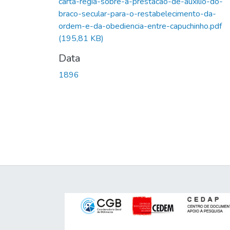
carta-regia-sobre-a-prestacao-de-auxilio-do-
braco-secular-para-o-restabelecimento-da-
ordem-e-da-obediencia-entre-capuchinho.pdf
(195,81 KB)
Data
1896