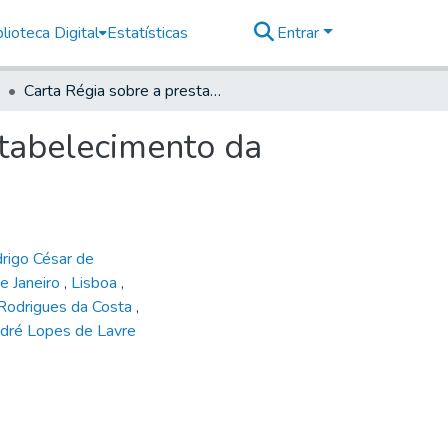
lioteca Digital
Estatísticas
Entrar
Carta Régia sobre a prestação de auxílio para o restabelecimento da ordem e da obediência entre capuchinhos
stabelecimento da
rigo César de
e Janeiro
,
Lisboa
,
Rodrigues da Costa
,
dré Lopes de Lavre