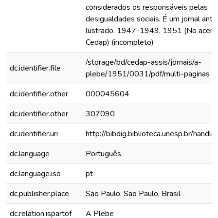
considerados os responsáveis pelas
desigualdades sociais. É um jornal anticl
lustrado. 1947-1949, 1951 (No acerv
Cedap) (incompleto)
/storage/bd/cedap-assis/jornais/a-
dc.identifier.file
plebe/1951/0031/pdf/multi-paginas
dc.identifier.other
000045604
dc.identifier.other
307090
dc.identifier.uri
http://bibdig.biblioteca.unesp.br/hand
dc.language
Português
dc.language.iso
pt
dc.publisher.place
São Paulo, São Paulo, Brasil
dc.relation.ispartof
A Plebe