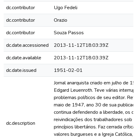
dc.contributor
Ugo Fedeli
dc.contributor
Orazio
dc.contributor
Souza Passos
dc.date.accessioned
2013-11-12T18:03:39Z
dc.date.available
2013-11-12T18:03:39Z
dc.date.issued
1951-02-01
Jornal anarquista criado em julho de 1
Edgard Leuenroth. Teve várias interrup
problemas políticos de seu editor. Ret
maio de 1947, ano 30 de sua publicaçã
continua defendendo a liberdade, os dir
reivindicações dos trabalhadores sob o
dc.description
princípios libertários. Faz cerrada crítica
valores burgueses e a Igreja Católica,