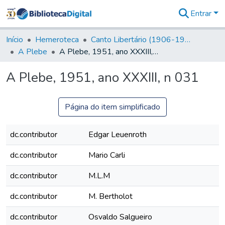
Entrar
Comunidades
&
Início
Hemeroteca
Canto Libertário (1906-1995)
Coleções
A Plebe
A Plebe, 1951, ano XXXIII, n 031
Tudo na
Biblioteca
A Plebe, 1951, ano XXXIII, n 031
Digital
Estatísticas
Página do item simplificado
dc.contributor
Edgar Leuenroth
dc.contributor
Mario Carli
dc.contributor
M.L.M
dc.contributor
M. Bertholot
dc.contributor
Osvaldo Salgueiro