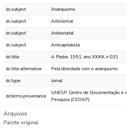
dc.subject
Anarquismo
dc.subject
Anticlerical
dc.subject
Antiestatal
dc.subject
Anticapitalista
dc.title
A Plebe, 1951, ano XXXIII, n 031
dc.title.alternative
Pela liberdade com o anarquismo
dc.type
Jornal
UNESP, Centro de Documentação e Ap
dcterms.provenance
Pesquisa (CEDAP)
Arquivos
Pacote original