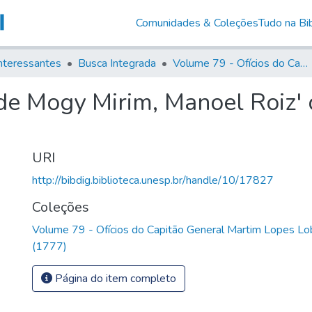
Comunidades & Coleções
Tudo na Bib
nteressantes
Busca Integrada
Volume 79 - Ofícios do Capitão General Martim Lopes Lobo de Saldanha (1777)
de Mogy Mirim, Manoel Roiz'
URI
http://bibdig.biblioteca.unesp.br/handle/10/17827
Coleções
Volume 79 - Ofícios do Capitão General Martim Lopes Lo
(1777)
Página do item completo