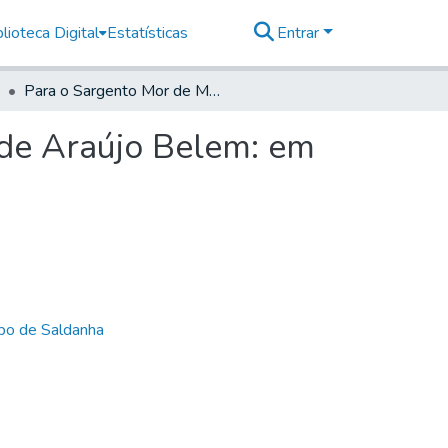
lioteca Digital
Estatísticas
Entrar
Para o Sargento Mor de Mogy Mirim, Manoel Roiz' de Araújo Belem: em Mogy Guassú
 de Araújo Belem: em
bo de Saldanha