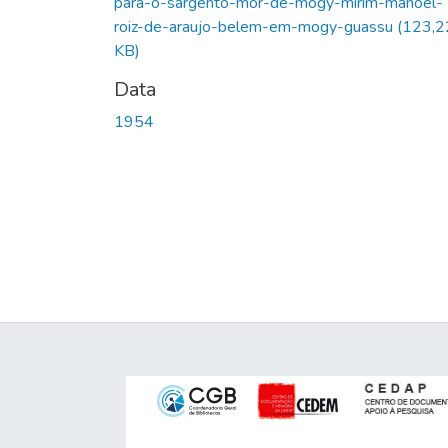
para-o-sargento-mor-de-mogy-mirim-manoel-
roiz-de-araujo-belem-em-mogy-guassu
(123,2
KB)
Data
1954