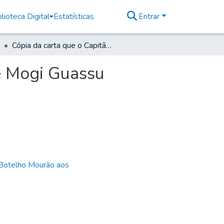
lioteca Digital
Estatísticas
Entrar
Cópia da carta que o Capitão de Dragões da vila de Mogi Guassu escreveu ao Governador da Capitania de São Paulo
de Mogi Guassu
 Botelho Mourão aos