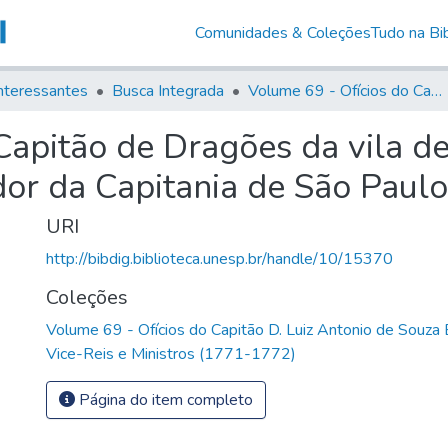
Comunidades & Coleções
Tudo na Bib
nteressantes
Busca Integrada
Volume 69 - Ofícios do Capitão D. Luiz Antonio de Souza Botelho Mourão aos Vice-Reis e Ministros (1771-1772)
 Capitão de Dragões da vila 
or da Capitania de São Paulo
URI
http://bibdig.biblioteca.unesp.br/handle/10/15370
Coleções
Volume 69 - Ofícios do Capitão D. Luiz Antonio de Souza
Vice-Reis e Ministros (1771-1772)
Página do item completo