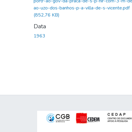
portr-ao-gov-da-praca-de-s-p-hir-com-3-m-de
ao-uzo-dos-banhos-p-a-villa-de-s-vicente.pdf
(852,76 KB)
Data
1963