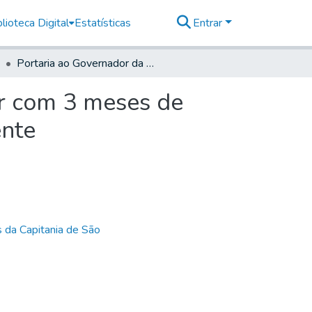
lioteca Digital
Estatísticas
Entrar
Portaria ao Governador da Praça de Santos para hir com 3 meses de Licença ao uzo dos Banhos para a Villa de São Vicente
ir com 3 meses de
ente
 da Capitania de São