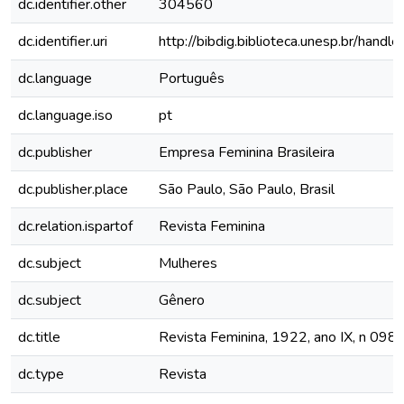
dc.identifier.other
304560
dc.identifier.uri
http://bibdig.biblioteca.unesp.br/hand
dc.language
Português
dc.language.iso
pt
dc.publisher
Empresa Feminina Brasileira
dc.publisher.place
São Paulo, São Paulo, Brasil
dc.relation.ispartof
Revista Feminina
dc.subject
Mulheres
dc.subject
Gênero
dc.title
Revista Feminina, 1922, ano IX, n 098
dc.type
Revista