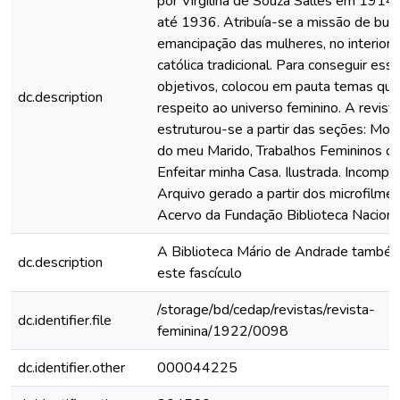
por Virgilina de Souza Salles em 1914 e
até 1936. Atribuía-se a missão de busc
emancipação das mulheres, no interior d
católica tradicional. Para conseguir ess
objetivos, colocou em pauta temas que
dc.description
respeito ao universo feminino. A revist
estruturou-se a partir das seções: Mo
do meu Marido, Trabalhos Femininos o
Enfeitar minha Casa. Ilustrada. Incomple
Arquivo gerado a partir dos microfilme
Acervo da Fundação Biblioteca Naciona
A Biblioteca Mário de Andrade també
dc.description
este fascículo
/storage/bd/cedap/revistas/revista-
dc.identifier.file
feminina/1922/0098
dc.identifier.other
000044225