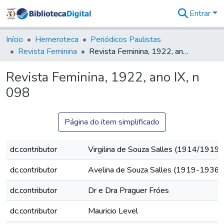
Entrar
Comunidades
&
Início
Hemeroteca
Periódicos Paulistas
Coleções
Revista Feminina
Revista Feminina, 1922, ano IX, n 098
Tudo na
Biblioteca
Revista Feminina, 1922, ano IX, n
Digital
098
Estatísticas
Página do item simplificado
dc.contributor
Virgilina de Souza Salles (1914/1919)
dc.contributor
Avelina de Souza Salles (1919-1936)
dc.contributor
Dr e Dra Praguer Fróes
dc.contributor
Mauricio Level