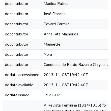
dc.contributor
Marilda Palinia
dc.contributor
José Frances
dc.contributor
Edvard Carmilo
dc.contributor
Anna Rita Malheiros
dc.contributor
Marinette
dc.contributor
Nora
dc.contributor
Condessa de Pardo Bazan e Chrysant
dc.date.accessioned
2013-11-08T19:42:40Z
dc.date.available
2013-11-08T19:42:40Z
dc.date.issued
1922-07
A Revista Feminina (1914/1936) foi f