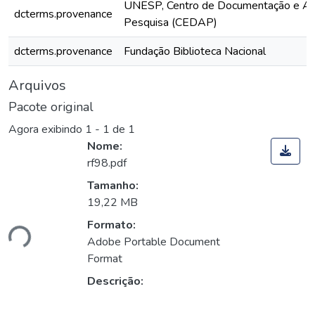
UNESP, Centro de Documentação e Ap
dcterms.provenance
Pesquisa (CEDAP)
dcterms.provenance
Fundação Biblioteca Nacional
Arquivos
Pacote original
Agora exibindo
1 - 1 de 1
Nome:
rf98.pdf
Tamanho:
19,22 MB
ando...
Formato:
Adobe Portable Document
Format
Descrição: