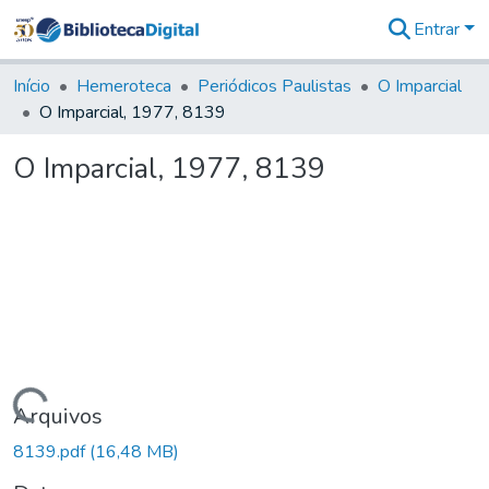
Entrar
Comunidades
&
Início
Hemeroteca
Periódicos Paulistas
O Imparcial
Coleções
O Imparcial, 1977, 8139
Tudo na
Biblioteca
O Imparcial, 1977, 8139
Digital
Estatísticas
Carregando...
Arquivos
8139.pdf
(16,48 MB)