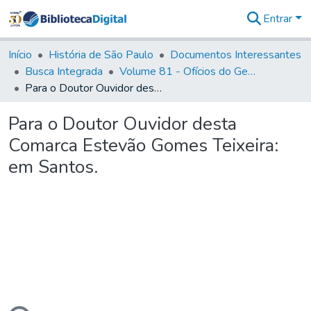
Entrar
Comunidades
&
Início
História de São Paulo
Documentos Interessantes
Coleções
Busca Integrada
Volume 81 - Ofícios do General Martim Lopes de Saldanha (Governador da Capitania)
Tudo na
Para o Doutor Ouvidor desta Comarca Estevão Gomes Teixeira: em Santos.
Biblioteca
Digital
Para o Doutor Ouvidor desta
Estatísticas
Comarca Estevão Gomes Teixeira:
em Santos.