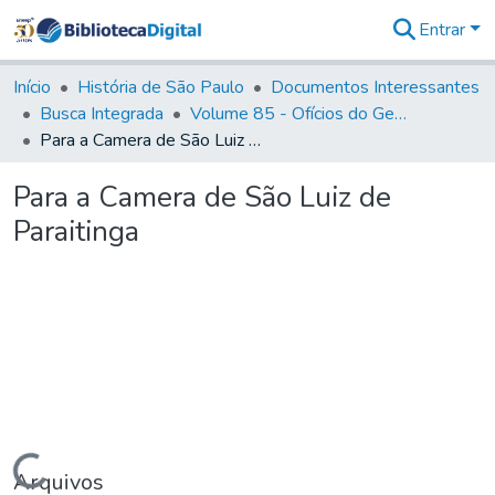
Entrar
Comunidades
&
Início
História de São Paulo
Documentos Interessantes
Coleções
Busca Integrada
Volume 85 - Ofícios do General Francisco da Cunha Menezes (Governador da Capitania): 1782- 1786
Tudo na
Para a Camera de São Luiz de Paraitinga
Biblioteca
Digital
Para a Camera de São Luiz de
Estatísticas
Paraitinga
Carregando...
Arquivos