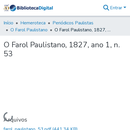
Entrar
Comunidades
&
Início
Hemeroteca
Periódicos Paulistas
Coleções
O Farol Paulistano
O Farol Paulistano, 1827, ano 1, n. 53
Tudo na
Biblioteca
O Farol Paulistano, 1827, ano 1, n.
Digital
53
Estatísticas
Carregando...
Arquivos
farol_paulistano_53.pdf
(441,34 KB)