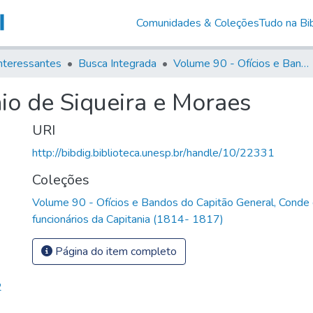
Comunidades & Coleções
Tudo na Bib
nteressantes
Busca Integrada
Volume 90 - Ofícios e Bandos do Capitão General, Conde de Palma, aos funcionários da Capitania (1814- 1817)
io de Siqueira e Moraes
URI
http://bibdig.biblioteca.unesp.br/handle/10/22331
Coleções
Volume 90 - Ofícios e Bandos do Capitão General, Conde
funcionários da Capitania (1814- 1817)
Página do item completo
2