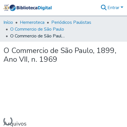
Entrar
Comunidades
&
Início
Hemeroteca
Periódicos Paulistas
Coleções
O Commercio de São Paulo
Tudo na
O Commercio de São Paulo, 1899, Ano VII, n. 1969
Biblioteca
Digital
O Commercio de São Paulo, 1899,
Estatísticas
Ano VII, n. 1969
Carregando...
Arquivos