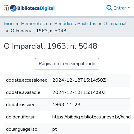
Entrar
Comunidades
&
Início
Hemeroteca
Periódicos Paulistas
O Imparcial
Coleções
O Imparcial, 1963, n. 5048
Tudo na
Biblioteca
O Imparcial, 1963, n. 5048
Digital
Estatísticas
Página do item simplificado
dc.date.accessioned
2024-12-18T15:14:50Z
dc.date.available
2024-12-18T15:14:50Z
dc.date.issued
1963-11-28
dc.identifier.uri
https://bibdig.biblioteca.unesp.br/han
dc.language.iso
pt