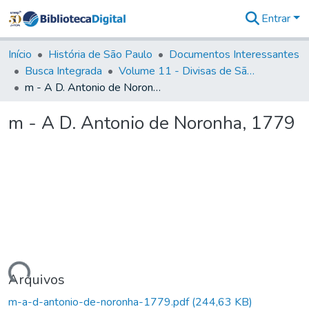
Entrar
Comunidades
&
Início
História de São Paulo
Documentos Interessantes
Coleções
Busca Integrada
Volume 11 - Divisas de São Paulo e Minas Gerais
Tudo na
m - A D. Antonio de Noronha, 1779
Biblioteca
Digital
m - A D. Antonio de Noronha, 1779
Estatísticas
rregando...
Arquivos
m-a-d-antonio-de-noronha-1779.pdf
(244,63 KB)