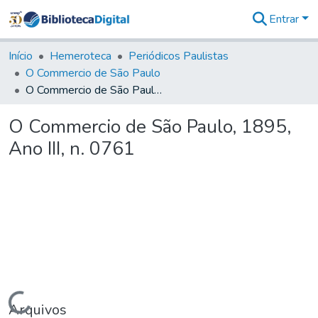
Entrar
Comunidades
&
Início
Hemeroteca
Periódicos Paulistas
Coleções
O Commercio de São Paulo
Tudo na
O Commercio de São Paulo, 1895, Ano III, n. 0761
Biblioteca
Digital
O Commercio de São Paulo, 1895,
Estatísticas
Ano III, n. 0761
Carregando...
Arquivos