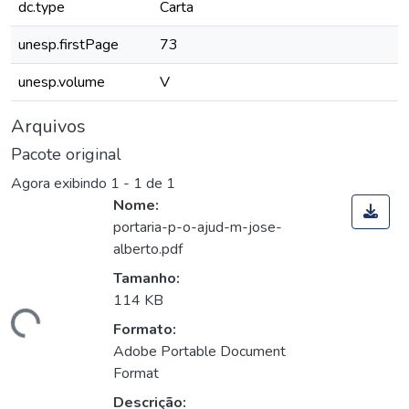
dc.type
Carta
unesp.firstPage
73
unesp.volume
V
Arquivos
Pacote original
Agora exibindo
1 - 1 de 1
Nome:
portaria-p-o-ajud-m-jose-
alberto.pdf
Tamanho:
114 KB
rregando...
Formato:
Adobe Portable Document
Format
Descrição: