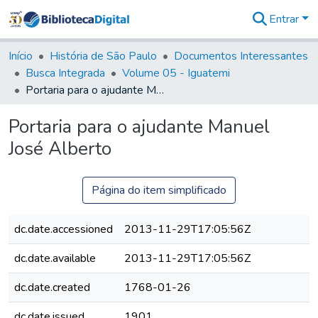
Entrar
Comunidades
&
Início
História de São Paulo
Documentos Interessantes
Coleções
Busca Integrada
Volume 05 - Iguatemi
Tudo na
Portaria para o ajudante Manuel José Alberto
Biblioteca
Digital
Portaria para o ajudante Manuel
Estatísticas
José Alberto
Página do item simplificado
dc.date.accessioned
2013-11-29T17:05:56Z
dc.date.available
2013-11-29T17:05:56Z
dc.date.created
1768-01-26
dc.date.issued
1901