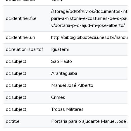
/storage/bd/bfr/livros/documentos-int
dc.identifier.file
para-a-historia-e-costumes-de-s-paul
v/portaria-p-o-ajud-m-jose-alberto/
dc.identifier.uri
http://bibdig.biblioteca.unesp.br/hand
dc.relation.ispartof
Iguatemi
dc.subject
São Paulo
dc.subject
Araritaguaba
dc.subject
Manuel José Alberto
dc.subject
Crimes
dc.subject
Tropas Militares
dc.title
Portaria para o ajudante Manuel José A