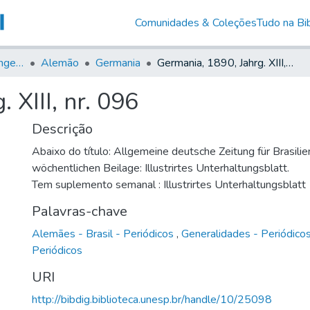
Comunidades & Coleções
Tudo na Bib
Jornais em Língua Estrangeira
Alemão
Germania
Germania, 1890, Jahrg. XIII, nr. 096
 XIII, nr. 096
Descrição
Abaixo do título: Allgemeine deutsche Zeitung für Brasilie
wöchentlichen Beilage: Illustrirtes Unterhaltungsblatt.
Tem suplemento semanal : Illustrirtes Unterhaltungsblatt
Palavras-chave
Alemães - Brasil - Periódicos
,
Generalidades - Periódico
Periódicos
URI
http://bibdig.biblioteca.unesp.br/handle/10/25098