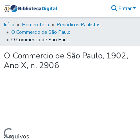
Entrar
Comunidades
&
Início
Hemeroteca
Periódicos Paulistas
Coleções
O Commercio de São Paulo
Tudo na
O Commercio de São Paulo, 1902, Ano X, n. 2906
Biblioteca
Digital
O Commercio de São Paulo, 1902,
Estatísticas
Ano X, n. 2906
Carregando...
Arquivos