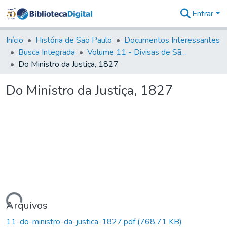
Entrar
Comunidades
&
Início
História de São Paulo
Documentos Interessantes
Coleções
Busca Integrada
Volume 11 - Divisas de São Paulo e Minas Gerais
Tudo na
Do Ministro da Justiça, 1827
Biblioteca
Digital
Do Ministro da Justiça, 1827
Estatísticas
rregando...
Arquivos
11-do-ministro-da-justica-1827.pdf
(768,71 KB)