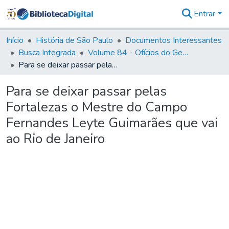
Entrar
Comunidades
&
Início
História de São Paulo
Documentos Interessantes
Coleções
Busca Integrada
Volume 84 - Ofícios do General Martins Lopes de Saldanha (Governador da Capitania): 1782- 1786
Tudo na
Para se deixar passar pelas Fortalezas o Mestre do Campo Fernandes Leyte Guimarães que vai ao Rio de Janeiro
Biblioteca
Digital
Para se deixar passar pelas
Estatísticas
Fortalezas o Mestre do Campo
Fernandes Leyte Guimarães que vai
ao Rio de Janeiro