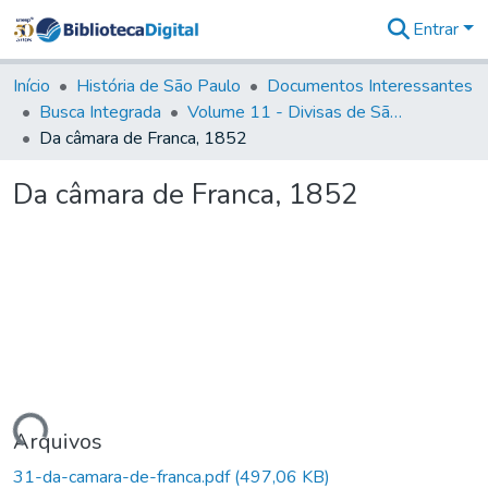
Entrar
Comunidades
&
Início
História de São Paulo
Documentos Interessantes
Coleções
Busca Integrada
Volume 11 - Divisas de São Paulo e Minas Gerais
Tudo na
Da câmara de Franca, 1852
Biblioteca
Digital
Da câmara de Franca, 1852
Estatísticas
egando...
Arquivos
31-da-camara-de-franca.pdf
(497,06 KB)