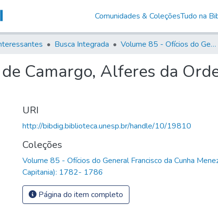
Comunidades & Coleções
Tudo na Bib
nteressantes
Busca Integrada
Volume 85 - Ofícios do General Francisco da Cunha Menezes (Governador da Capitania): 1782- 1786
 de Camargo, Alferes da Ord
URI
http://bibdig.biblioteca.unesp.br/handle/10/19810
Coleções
Volume 85 - Ofícios do General Francisco da Cunha Mene
Capitania): 1782- 1786
Página do item completo