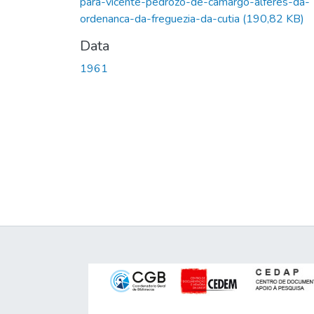
para-vicente-pedrozo-de-camargo-alferes-da-
ordenanca-da-freguezia-da-cutia
(190,82 KB)
Data
1961