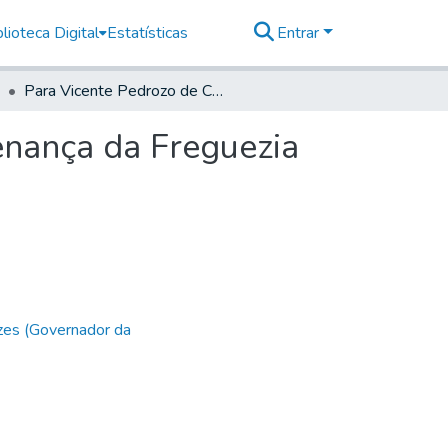
lioteca Digital
Estatísticas
Entrar
Para Vicente Pedrozo de Camargo, Alferes da Ordenança da Freguezia da Cutia
enança da Freguezia
zes (Governador da