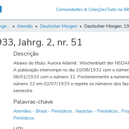
Comunidades & Coleções
Tudo na Bib
Jornais em Língua Estrangeira
Alemão
Deutscher Morgen
3, Jahrg. 2, nr. 51
Descrição
Abaixo do título: Aurora Allemã ; Wochenblatt der NSDAP 
A publicação interrompe no dia 10/08/1932 com o número
06/01/1933 com o número 32. Posteriormente a numeraç
número 22 em 02/07/1933 e repete os números dos fasc
semestre
Palavras-chave
Alemães - Brasil - Periódicos
,
Nazistas - Periódicos
,
Pro
Periódicos