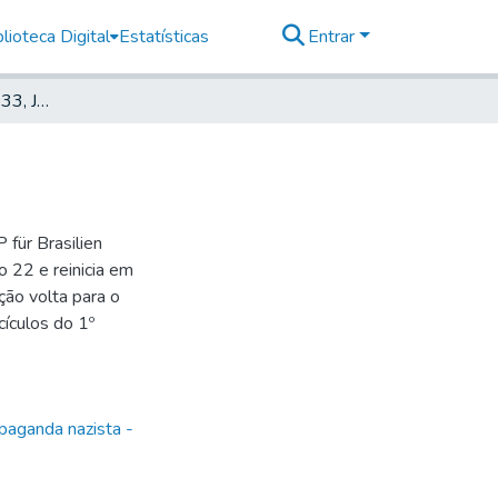
lioteca Digital
Estatísticas
Entrar
Deutscher Morgen, 1933, Jahrg. 2, nr. 51
für Brasilien
 22 e reinicia em
ão volta para o
ículos do 1º
paganda nazista -