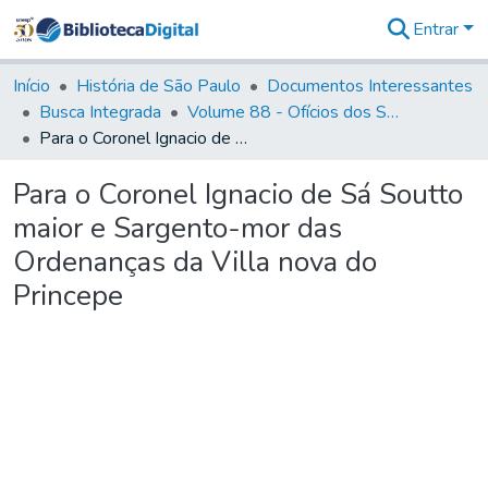
Entrar
Comunidades
&
Início
História de São Paulo
Documentos Interessantes
Coleções
Busca Integrada
Volume 88 - Ofícios dos Senhores Governadores Interinos da Capitania de São Paulo (1817- 1819)
Tudo na
Para o Coronel Ignacio de Sá Soutto maior e Sargento-mor das Ordenanças da Villa nova do Princepe
Biblioteca
Digital
Para o Coronel Ignacio de Sá Soutto
Estatísticas
maior e Sargento-mor das
Ordenanças da Villa nova do
Princepe