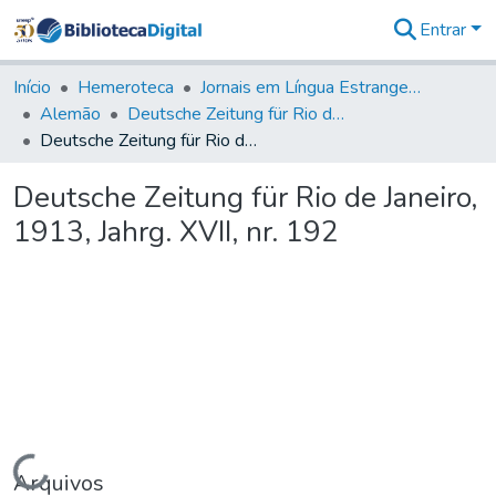
Entrar
Comunidades
&
Início
Hemeroteca
Jornais em Língua Estrangeira
Coleções
Alemão
Deutsche Zeitung für Rio de Janeiro
Tudo na
Deutsche Zeitung für Rio de Janeiro, 1913, Jahrg. XVII, nr. 192
Biblioteca
Digital
Deutsche Zeitung für Rio de Janeiro,
Estatísticas
1913, Jahrg. XVII, nr. 192
Carregando...
Arquivos