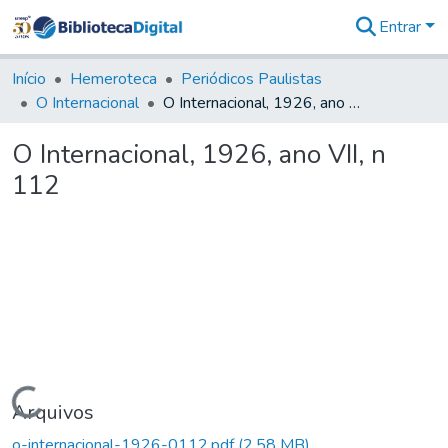
Entrar
Comunidades
&
Início
Hemeroteca
Periódicos Paulistas
Coleções
O Internacional
O Internacional, 1926, ano VII, n 112
Tudo na
Biblioteca
O Internacional, 1926, ano VII, n
Digital
112
Estatísticas
Carregando...
Arquivos
o-internacional-1926-0112.pdf
(2,58 MB)