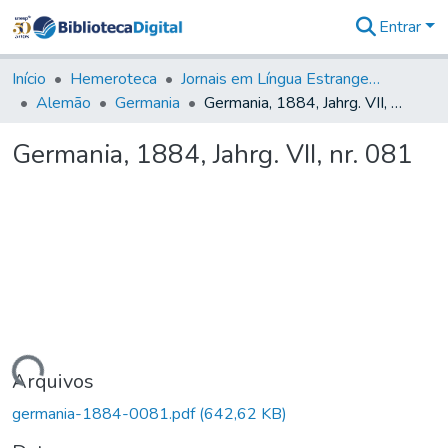
Entrar
Comunidades
&
Início
Hemeroteca
Jornais em Língua Estrangeira
Coleções
Alemão
Germania
Germania, 1884, Jahrg. VII, nr. 081
Tudo na
Biblioteca
Germania, 1884, Jahrg. VII, nr. 081
Digital
Estatísticas
rregando...
Arquivos
germania-1884-0081.pdf
(642,62 KB)