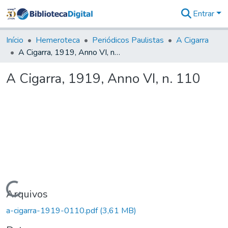
Entrar
Comunidades
&
Início
Hemeroteca
Periódicos Paulistas
A Cigarra
Coleções
A Cigarra, 1919, Anno VI, n. 110
Tudo na
Biblioteca
A Cigarra, 1919, Anno VI, n. 110
Digital
Estatísticas
Carregando...
Arquivos
a-cigarra-1919-0110.pdf
(3,61 MB)