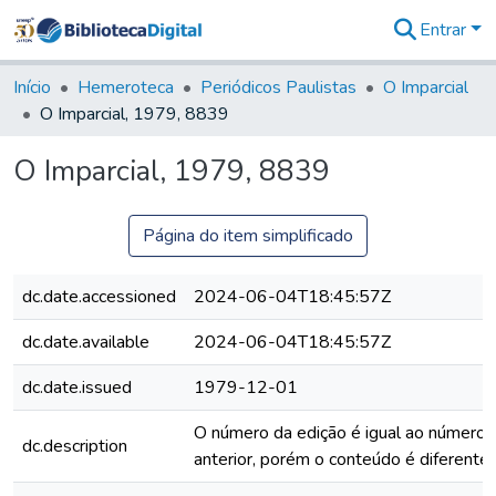
Entrar
Comunidades
&
Início
Hemeroteca
Periódicos Paulistas
O Imparcial
Coleções
O Imparcial, 1979, 8839
Tudo na
Biblioteca
O Imparcial, 1979, 8839
Digital
Estatísticas
Página do item simplificado
dc.date.accessioned
2024-06-04T18:45:57Z
dc.date.available
2024-06-04T18:45:57Z
dc.date.issued
1979-12-01
O número da edição é igual ao número 
dc.description
anterior, porém o conteúdo é diferente.