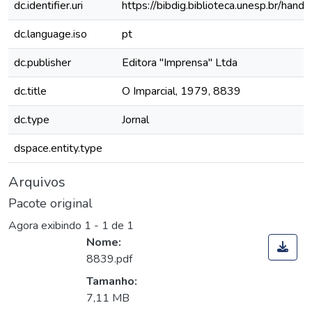
dc.identifier.uri
https://bibdig.biblioteca.unesp.br/han
dc.language.iso
pt
dc.publisher
Editora "Imprensa" Ltda
dc.title
O Imparcial, 1979, 8839
dc.type
Jornal
dspace.entity.type
Arquivos
Pacote original
Agora exibindo
1 - 1 de 1
Nome:
8839.pdf
Tamanho:
7,11 MB