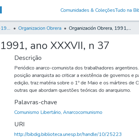
Comunidades & Coleções
Tudo na Bib
Canto Libertário (1906-1995)
Organizacion Obrera
Organización Obrera, 1991, ano XXXVII, n 37
 1991, ano XXXVII, n 37
Descrição
Periódico anarco-comunista dos trabalhadores argentinos.
posição anarquista ao criticar a existência de governos e p
edição, traz matéria sobre o 1º de Maio e os mártires de
outras que abordam questões teóricas do anarquismo.
Palavras-chave
Comunismo Libertário, Anarcocomunismo
URI
http://bibdig.biblioteca.unesp.br/handle/10/25223