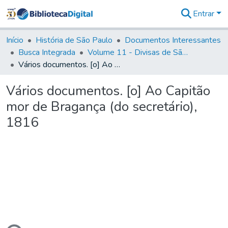
Entrar
Comunidades
&
Início
História de São Paulo
Documentos Interessantes
Coleções
Busca Integrada
Volume 11 - Divisas de São Paulo e Minas Gerais
Tudo na
Vários documentos. [o] Ao Capitão mor de Bragança (do secretário), 1816
Biblioteca
Digital
Vários documentos. [o] Ao Capitão
Estatísticas
mor de Bragança (do secretário),
1816