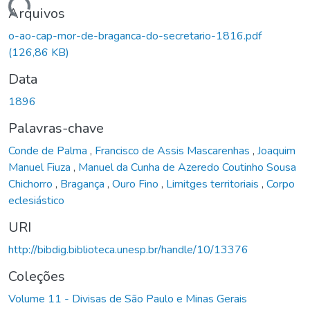
rregando...
Arquivos
o-ao-cap-mor-de-braganca-do-secretario-1816.pdf
(126,86 KB)
Data
1896
Palavras-chave
Conde de Palma
,
Francisco de Assis Mascarenhas
,
Joaquim
Manuel Fiuza
,
Manuel da Cunha de Azeredo Coutinho Sousa
Chichorro
,
Bragança
,
Ouro Fino
,
Limitges territoriais
,
Corpo
eclesiástico
URI
http://bibdig.biblioteca.unesp.br/handle/10/13376
Coleções
Volume 11 - Divisas de São Paulo e Minas Gerais