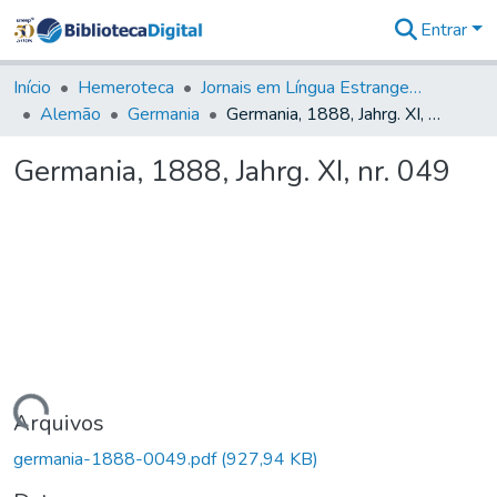
Entrar
Comunidades
&
Início
Hemeroteca
Jornais em Língua Estrangeira
Coleções
Alemão
Germania
Germania, 1888, Jahrg. XI, nr. 049
Tudo na
Biblioteca
Germania, 1888, Jahrg. XI, nr. 049
Digital
Estatísticas
Carregando...
Arquivos
germania-1888-0049.pdf
(927,94 KB)