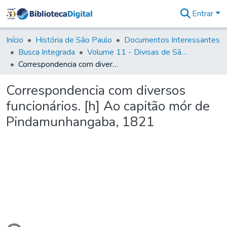
Entrar
Comunidades
&
Início
História de São Paulo
Documentos Interessantes
Coleções
Busca Integrada
Volume 11 - Divisas de São Paulo e Minas Gerais
Tudo na
Correspondencia com diversos funcionários. [h] Ao capitão mór de Pindamunhangaba, 1821
Biblioteca
Digital
Correspondencia com diversos
Estatísticas
funcionários. [h] Ao capitão mór de
Pindamunhangaba, 1821