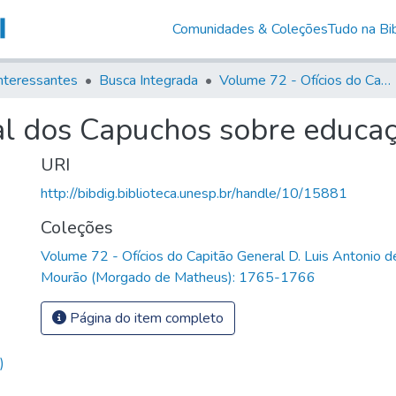
Comunidades & Coleções
Tudo na Bib
nteressantes
Busca Integrada
Volume 72 - Ofícios do Capitão General D. Luis Antonio de Souza Botelho Mourão (Morgado de Matheus): 1765-1766
al dos Capuchos sobre educaç
URI
http://bibdig.biblioteca.unesp.br/handle/10/15881
Coleções
Volume 72 - Ofícios do Capitão General D. Luis Antonio 
Mourão (Morgado de Matheus): 1765-1766
Página do item completo
)