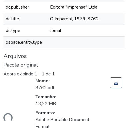
dc.publisher
Editora "Imprensa" Ltda
dc.title
O Imparcial, 1979, 8762
dc.type
Jornal
dspace.entity.type
Arquivos
Pacote original
Agora exibindo
1 - 1 de 1
Nome:
8762.pdf
Tamanho:
13,32 MB
Formato:
ando...
Adobe Portable Document
Format