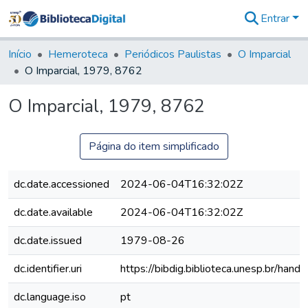
Entrar
Comunidades
&
Início
Hemeroteca
Periódicos Paulistas
O Imparcial
Coleções
O Imparcial, 1979, 8762
Tudo na
Biblioteca
O Imparcial, 1979, 8762
Digital
Estatísticas
Página do item simplificado
dc.date.accessioned
2024-06-04T16:32:02Z
dc.date.available
2024-06-04T16:32:02Z
dc.date.issued
1979-08-26
dc.identifier.uri
https://bibdig.biblioteca.unesp.br/han
dc.language.iso
pt