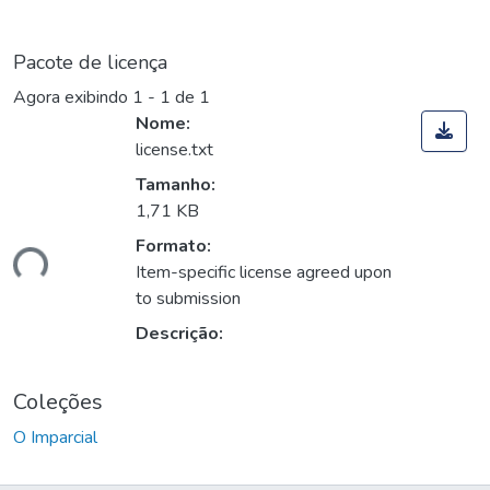
Pacote de licença
Agora exibindo
1 - 1 de 1
Nome:
license.txt
Tamanho:
1,71 KB
Formato:
ando...
Item-specific license agreed upon
to submission
Descrição:
Coleções
O Imparcial