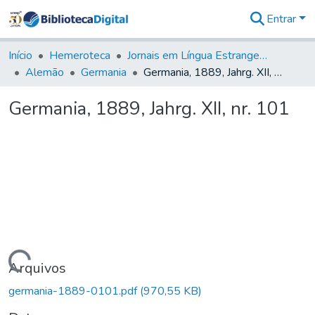
Entrar
Comunidades
&
Início
Hemeroteca
Jornais em Língua Estrangeira
Coleções
Alemão
Germania
Germania, 1889, Jahrg. XII, nr. 101
Tudo na
Biblioteca
Germania, 1889, Jahrg. XII, nr. 101
Digital
Estatísticas
Carregando...
Arquivos
germania-1889-0101.pdf
(970,55 KB)