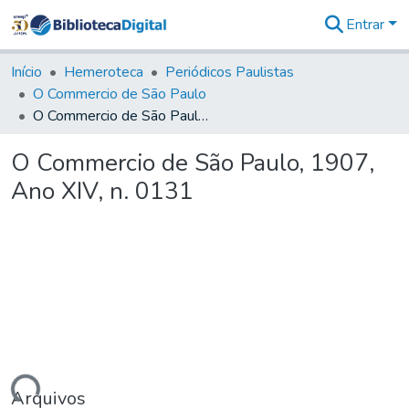
Entrar
Comunidades
&
Início
Hemeroteca
Periódicos Paulistas
Coleções
O Commercio de São Paulo
Tudo na
O Commercio de São Paulo, 1907, Ano XIV, n. 0131
Biblioteca
Digital
O Commercio de São Paulo, 1907,
Estatísticas
Ano XIV, n. 0131
Arquivos