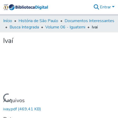
Entrar
Comunidades
&
Início
História de São Paulo
Documentos Interessantes
Coleções
Busca Integrada
Volume 06 - Iguatemi
Ivaí
Tudo na
Biblioteca
Ivaí
Digital
Estatísticas
Carregando...
Arquivos
ivay.pdf
(469,41 KB)