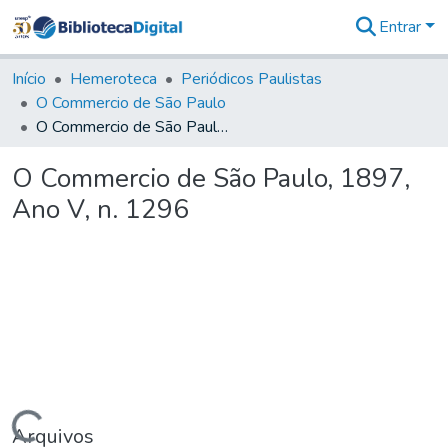
Entrar
Comunidades
&
Início
Hemeroteca
Periódicos Paulistas
Coleções
O Commercio de São Paulo
Tudo na
O Commercio de São Paulo, 1897, Ano V, n. 1296
Biblioteca
Digital
O Commercio de São Paulo, 1897,
Estatísticas
Ano V, n. 1296
Arquivos