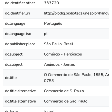
dc.identifier.other
333720
dc.identifier.uri
http://bibdig.biblioteca.unesp.br/hand
dc.language
Português
dc.language.iso
pt
dc.publisher.place
São Paulo, Brasil
dc.subject
Comércio - Periódicos
dc.subject
Anúncios - Jornais
O Commercio de São Paulo, 1895, Ano II
dc.title
0753
dc.title.alternative
Commercio de S. Paulo
dc.title.alternative
Commercio de São Paulo
dc.type
Jornal