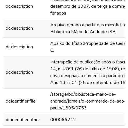
dc.description
dezembro de 1907, de terça a domingo
feriados
Arquivo gerado a partir das microfichas
dc.description
Biblioteca Mário de Andrade (SP)
Abaixo do título :Propriedade de Cesar
dc.description
C.
Interrupção da publicação após o fascí
14, n. 4761 (26 de julho de 1906), rein
dc.description
nova designação numérica a partir do fa
Ano 13, n. 01 (25 de setembro de 19
/storage/bd/biblioteca-mario-de-
dc.identifier.file
andrade/jornais/o-commercio-de-sao-
paulo/1895/0753
dc.identifier.other
000066242