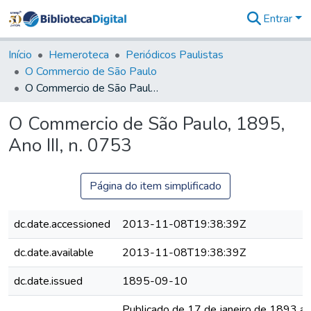
Entrar
Comunidades
&
Início
Hemeroteca
Periódicos Paulistas
Coleções
O Commercio de São Paulo
Tudo na
O Commercio de São Paulo, 1895, Ano III, n. 0753
Biblioteca
Digital
O Commercio de São Paulo, 1895,
Estatísticas
Ano III, n. 0753
Página do item simplificado
dc.date.accessioned
2013-11-08T19:38:39Z
dc.date.available
2013-11-08T19:38:39Z
dc.date.issued
1895-09-10
Publicado de 17 de janeiro de 1893 a