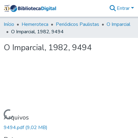
Entrar
Comunidades
&
Início
Hemeroteca
Periódicos Paulistas
O Imparcial
Coleções
O Imparcial, 1982, 9494
Tudo na
Biblioteca
O Imparcial, 1982, 9494
Digital
Estatísticas
Carregando...
Arquivos
9494.pdf
(9,02 MB)