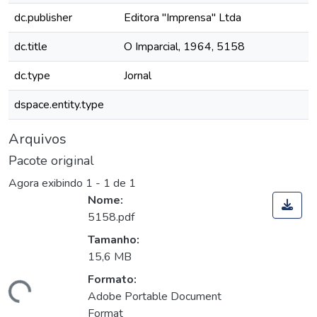
dc.publisher
Editora "Imprensa" Ltda
dc.title
O Imparcial, 1964, 5158
dc.type
Jornal
dspace.entity.type
Arquivos
Pacote original
Agora exibindo
1 - 1 de 1
Nome:
5158.pdf
Tamanho:
15,6 MB
Formato:
Carregando...
Adobe Portable Document
Format