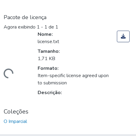
Pacote de licença
Agora exibindo
1 - 1 de 1
Nome:
license.txt
Tamanho:
1,71 KB
Formato:
Carregando...
Item-specific license agreed upon
to submission
Descrição:
Coleções
O Imparcial