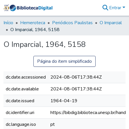
Entrar
Comunidades
&
Início
Hemeroteca
Periódicos Paulistas
O Imparcial
Coleções
O Imparcial, 1964, 5158
Tudo na
Biblioteca
O Imparcial, 1964, 5158
Digital
Estatísticas
Página do item simplificado
dc.date.accessioned
2024-08-06T17:38:44Z
dc.date.available
2024-08-06T17:38:44Z
dc.date.issued
1964-04-19
dc.identifier.uri
https://bibdig.biblioteca.unesp.br/han
dc.language.iso
pt