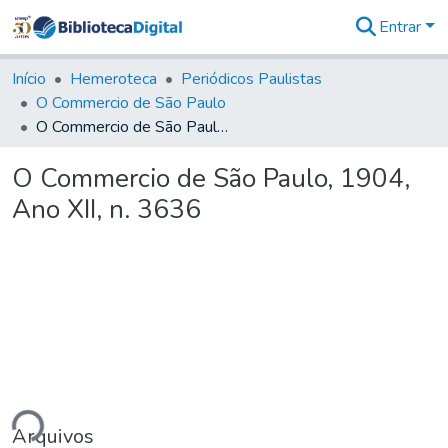
Entrar
Comunidades
&
Início
Hemeroteca
Periódicos Paulistas
Coleções
O Commercio de São Paulo
Tudo na
O Commercio de São Paulo, 1904, Ano XII, n. 3636
Biblioteca
Digital
O Commercio de São Paulo, 1904,
Estatísticas
Ano XII, n. 3636
ndo...
Arquivos