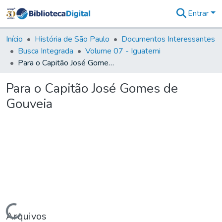
Entrar
Comunidades
&
Início
História de São Paulo
Documentos Interessantes
Coleções
Busca Integrada
Volume 07 - Iguatemi
Tudo na
Para o Capitão José Gomes de Gouveia
Biblioteca
Digital
Para o Capitão José Gomes de
Estatísticas
Gouveia
Carregando...
Arquivos