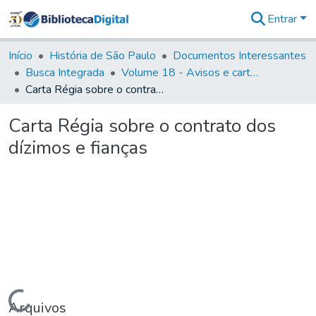
Entrar
Comunidades
&
Início
História de São Paulo
Documentos Interessantes
Coleções
Busca Integrada
Volume 18 - Avisos e cartas régias (1714- 29)
Tudo na
Carta Régia sobre o contrato dos dízimos e fianças
Biblioteca
Digital
Carta Régia sobre o contrato dos
Estatísticas
dízimos e fianças
Carregando...
Arquivos