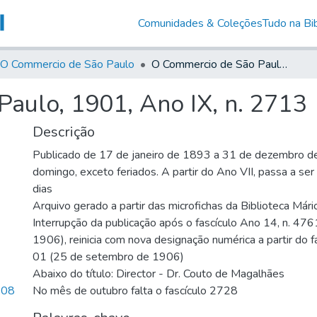
Comunidades & Coleções
Tudo na Bib
O Commercio de São Paulo
O Commercio de São Paulo, 1901, Ano IX, n. 2713
aulo, 1901, Ano IX, n. 2713
Descrição
Publicado de 17 de janeiro de 1893 a 31 de dezembro d
domingo, exceto feriados. A partir do Ano VII, passa a se
dias
Arquivo gerado a partir das microfichas da Biblioteca Már
Interrupção da publicação após o fascículo Ano 14, n. 476
1906), reinicia com nova designação numérica a partir do f
01 (25 de setembro de 1906)
Abaixo do título: Director - Dr. Couto de Magalhães
,08
No mês de outubro falta o fascículo 2728