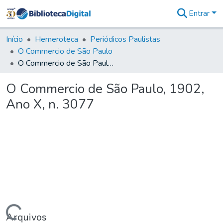
Entrar
Comunidades
&
Início
Hemeroteca
Periódicos Paulistas
Coleções
O Commercio de São Paulo
Tudo na
O Commercio de São Paulo, 1902, Ano X, n. 3077
Biblioteca
Digital
O Commercio de São Paulo, 1902,
Estatísticas
Ano X, n. 3077
Arquivos